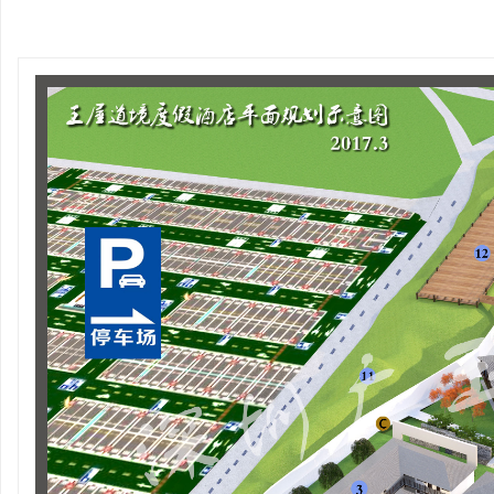
禹州耀润集团营销中心、办公楼装修工
伟业新乡中央公园营
玉
程
源