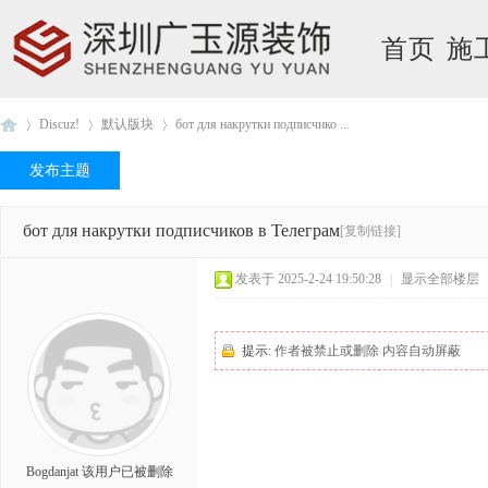
首页
施
Discuz!
默认版块
бот для накрутки подписчико ...
发布主题
广
›
›
›
бот для накрутки подписчиков в Телеграм
[复制链接]
发表于 2025-2-24 19:50:28
|
显示全部楼层
提示:
作者被禁止或删除 内容自动屏蔽
玉
Bogdanjat
该用户已被删除