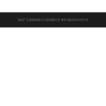
深圳广玉源装饰设计工程有限公司
粤ICP备2020142012号